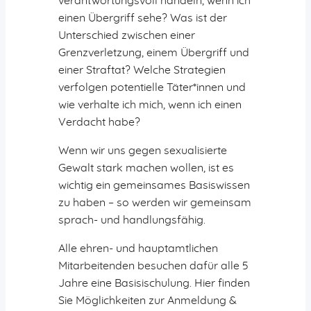
verantwortungsvoll handeln, wenn ich
Aktiv gegen Missbrauch
einen Übergriff sehe? Was ist der
Geistreich
Unterschied zwischen einer
Predigten
Grenzverletzung, einem Übergriff und
Podcast-Tipps
einer Straftat? Welche Strategien
Radioandachten
verfolgen potentielle Täter*innen und
Aktuelles
wie verhalte ich mich, wenn ich einen
Neuigkeiten
Verdacht habe?
Gemeindebrief
Wenn wir uns gegen sexualisierte
Vermietungen
Gewalt stark machen wollen, ist es
Gemeindehaus
wichtig ein gemeinsames Basiswissen
Bus
zu haben – so werden wir gemeinsam
sprach- und handlungsfähig.
Alle ehren- und hauptamtlichen
Jetzt spenden!
Mitarbeitenden besuchen dafür alle 5
Jahre eine Basisischulung. Hier finden
Sie Möglichkeiten zur Anmeldung &