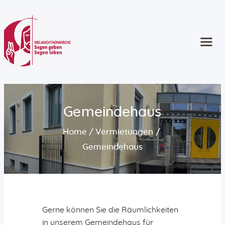
Start
Kontakt
Gottesdienste
Angebote
Gemeindehaus
Kinder und Familie
Home
Vermietungen
Jugend
Erwachsene
Gemeindehaus
Ältere Menschen
Konzerte und Musik
Seelsorge
Konfirmation
Gerne können Sie die Räumlichkeiten
Taufe | Trauung | Bestattung
in unserem Gemeindehaus für