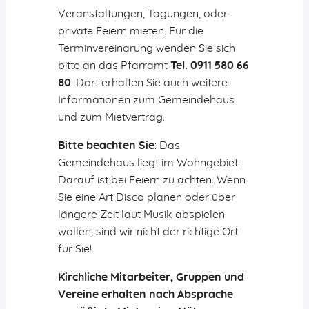
Aktiv gegen Missbrauch
Veranstaltungen, Tagungen, oder
Geistreich
private Feiern mieten. Für die
Predigten
Terminvereinarung wenden Sie sich
Podcast-Tipps
bitte an das Pfarramt
Tel. 0911 580 66
Radioandachten
80
. Dort erhalten Sie auch weitere
Informationen zum Gemeindehaus
Aktuelles
und zum Mietvertrag.
Neuigkeiten
Gemeindebrief
Bitte beachten Sie
: Das
Vermietungen
Gemeindehaus liegt im Wohngebiet.
Darauf ist bei Feiern zu achten. Wenn
Gemeindehaus
Sie eine Art Disco planen oder über
Bus
längere Zeit laut Musik abspielen
wollen, sind wir nicht der richtige Ort
für Sie!
Jetzt spenden!
Kirchliche Mitarbeiter, Gruppen und
Vereine erhalten nach Absprache