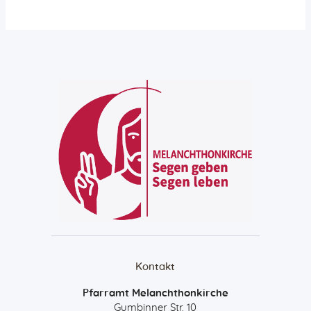
Aktiv gegen Missbrauch
Geistreich
Predigten
Podcast-Tipps
Radioandachten
Aktuelles
Neuigkeiten
Gemeindebrief
Vermietungen
Gemeindehaus
Bus
Jetzt spenden!
Kontakt
Pfarramt Melanchthonkirche
Gumbinner Str. 10