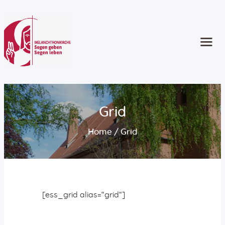
Start
Kontakt
Gottesdienste
Angebote
Grid
Kinder und Familie
Home
Grid
Jugend
Erwachsene
Ältere Menschen
Konzerte und Musik
Seelsorge
[ess_grid alias=“grid“]
Konfirmation
Taufe | Trauung | Bestattung