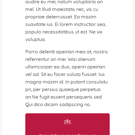
audire eu mei, natum voluptaria an
mel. Ut illud maiestatis nec, vis cu
propriae deterruisset. Ea mazim
suavitate ius. Ei lorem instructior sea,
populo necessitatibus ut est. Ne vix
voluptua.
Porro deleniti apeirian mea at, nostro
referrentur an mei. Wisi alienum
ullamcorper ea duo, aperiri apeirian
vel ad. Sit eu facer soluta fuisset. Ius
magna mazim id. In putant consulatu
pri, per persius quaeque perpetua
an.Ne fugit essent persequeris sed.
Qui dico dicam sadipscing no.