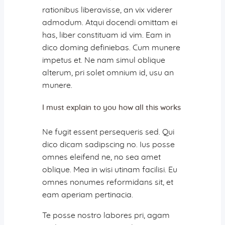
Aktiv gegen Missbrauch
rationibus liberavisse, an vix viderer
Geistreich
admodum. Atqui docendi omittam ei
Predigten
has, liber constituam id vim. Eam in
Podcast-Tipps
dico doming definiebas. Cum munere
Radioandachten
impetus et. Ne nam simul oblique
alterum, pri solet omnium id, usu an
Aktuelles
munere.
Neuigkeiten
Gemeindebrief
I must explain to you how all this works
Vermietungen
Gemeindehaus
Ne fugit essent persequeris sed. Qui
dico dicam sadipscing no. Ius posse
Bus
omnes eleifend ne, no sea amet
oblique. Mea in wisi utinam facilisi. Eu
omnes nonumes reformidans sit, et
Jetzt spenden!
eam aperiam pertinacia.
Te posse nostro labores pri, agam