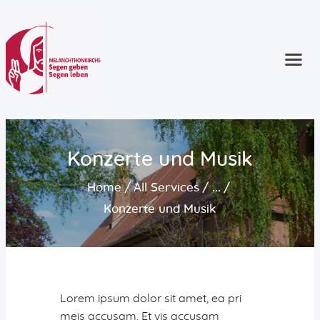
Start
Kontakt
Gottesdienste
Angebote
Konzerte und Musik
Kinder und Familie
Home
All Services
...
Jugend
Erwachsene
Konzerte und Musik
Ältere Menschen
Konzerte und Musik
Seelsorge
Konfirmation
Lorem ipsum dolor sit amet, ea pri
Taufe | Trauung | Bestattung
meis accusam. Et vis accusam