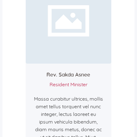
Aktiv gegen Missbrauch
Geistreich
Predigten
Podcast-Tipps
Radioandachten
Aktuelles
Neuigkeiten
Gemeindebrief
Vermietungen
Rev. Sakda Asnee
Gemeindehaus
Resident Minister
Bus
Massa curabitur ultrices, mollis
amet tellus torquent vel nunc
Jetzt spenden!
integer, lectus laoreet eu
ipsum vehicula bibendum,
diam mauris metus, donec ac