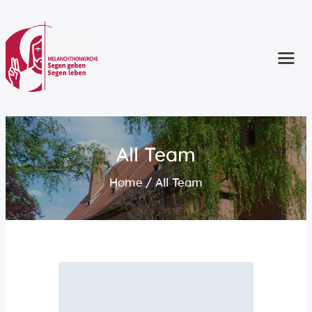
Start
Kontakt
Gottesdienste
Angebote
All Team
Kinder und Familie
Home
All Team
Jugend
Erwachsene
Ältere Menschen
Konzerte und Musik
Seelsorge
Konfirmation
Taufe | Trauung | Bestattung