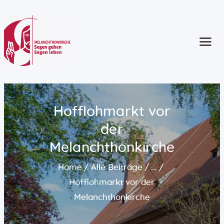
Start
Kontakt
Gottesdienste
Angebote
Hofflohmarkt vor
Kinder und Familie
der
Jugend
Erwachsene
Melanchthonkirche
Ältere Menschen
Home
Alle Beiträge
...
Konzerte und Musik
Hofflohmarkt vor der
Seelsorge
Melanchthonkirche
Konfirmation
Taufe | Trauung | Bestattung