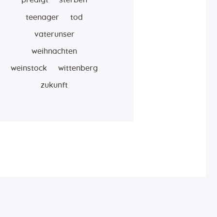
predigt
sterben
teenager
tod
vaterunser
weihnachten
weinstock
wittenberg
zukunft