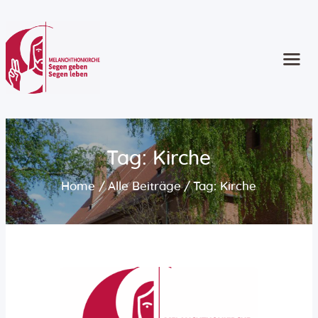
Start
Kontakt
Gottesdienste
Angebote
Tag: Kirche
Kinder und Familie
Home
Alle Beiträge
Tag: Kirche
Jugend
Erwachsene
Ältere Menschen
Konzerte und Musik
Seelsorge
Konfirmation
Taufe | Trauung | Bestattung