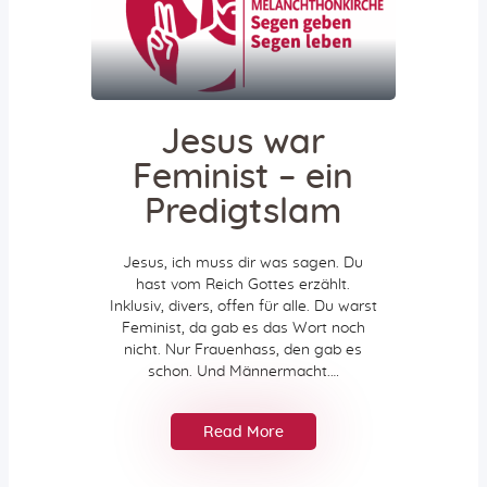
Aktiv gegen Missbrauch
Geistreich
Predigten
Podcast-Tipps
Radioandachten
Jesus war
Aktuelles
Feminist – ein
Neuigkeiten
Predigtslam
Gemeindebrief
Vermietungen
Jesus, ich muss dir was sagen. Du
Gemeindehaus
hast vom Reich Gottes erzählt.
Inklusiv, divers, offen für alle. Du warst
Bus
Feminist, da gab es das Wort noch
nicht. Nur Frauenhass, den gab es
schon. Und Männermacht.…
Jetzt spenden!
Read More