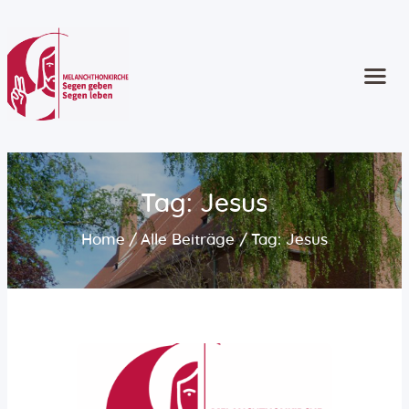
Start
Kontakt
Gottesdienste
Angebote
Tag: Jesus
Kinder und Familie
Home
Alle Beiträge
Tag: Jesus
Jugend
Erwachsene
Ältere Menschen
Konzerte und Musik
Seelsorge
Konfirmation
Taufe | Trauung | Bestattung