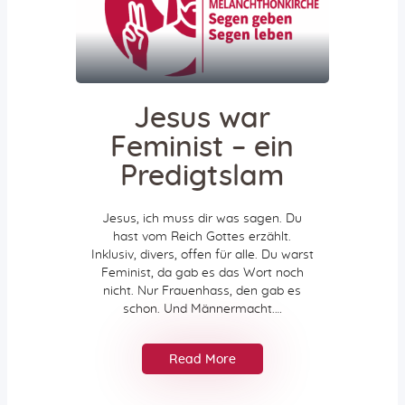
Aktiv gegen Missbrauch
Geistreich
Predigten
Podcast-Tipps
Radioandachten
Jesus war
Aktuelles
Feminist – ein
Neuigkeiten
Predigtslam
Gemeindebrief
Vermietungen
Jesus, ich muss dir was sagen. Du
Gemeindehaus
hast vom Reich Gottes erzählt.
Inklusiv, divers, offen für alle. Du warst
Bus
Feminist, da gab es das Wort noch
nicht. Nur Frauenhass, den gab es
schon. Und Männermacht.…
Jetzt spenden!
Read More