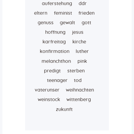
auferstehung
ddr
eltern
feminist
frieden
genuss
gewalt
gott
hoffnung
jesus
karfreitag
kirche
konfirmation
luther
melanchthon
pink
predigt
sterben
teenager
tod
vaterunser
weihnachten
weinstock
wittenberg
zukunft