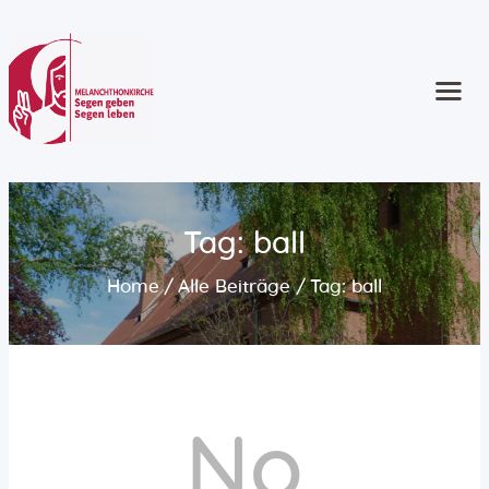
Start
Kontakt
Gottesdienste
Angebote
Tag: ball
Kinder und Familie
Home
Alle Beiträge
Tag: ball
Jugend
Erwachsene
Ältere Menschen
Konzerte und Musik
Seelsorge
Konfirmation
No
Taufe | Trauung | Bestattung