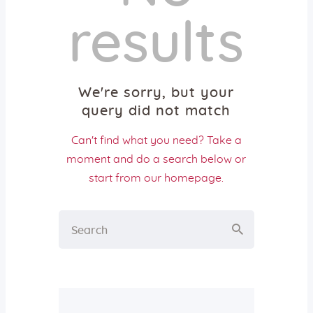
Aktiv gegen Missbrauch
results
Geistreich
Predigten
Podcast-Tipps
Radioandachten
We're sorry, but your
Aktuelles
query did not match
Neuigkeiten
Can't find what you need? Take a
Gemeindebrief
moment and do a search below or
Vermietungen
start from
our homepage
.
Gemeindehaus
Bus
Jetzt spenden!